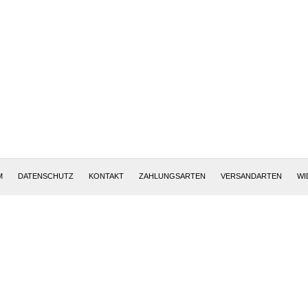
Altötting, Deutschland
M
DATENSCHUTZ
KONTAKT
ZAHLUNGSARTEN
VERSANDARTEN
WI