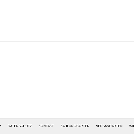
Altötting, Deutschland
M
DATENSCHUTZ
KONTAKT
ZAHLUNGSARTEN
VERSANDARTEN
WI