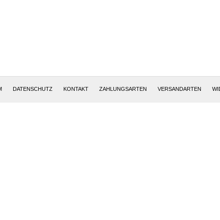
Altötting, Deutschland
M
DATENSCHUTZ
KONTAKT
ZAHLUNGSARTEN
VERSANDARTEN
WI