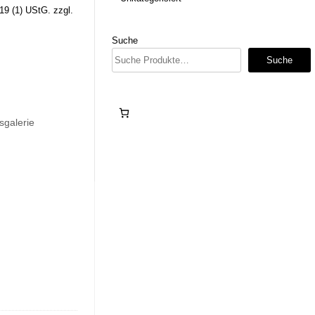
19 (1) UStG.
zzgl.
Suche
Suche
sgalerie