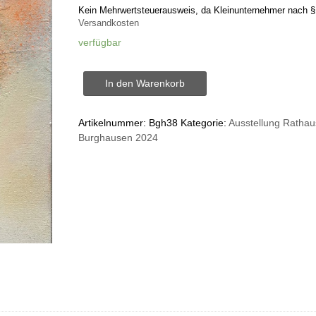
Kein Mehrwertsteuerausweis, da Kleinunternehmer nach §
Versandkosten
verfügbar
Neon
In den Warenkorb
-
midi
Menge
Artikelnummer:
Bgh38
Kategorie:
Ausstellung Rathau
Burghausen 2024