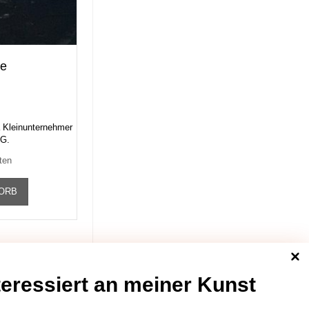
ee
 Kleinunternehmer
tG.
ten
KORB
teressiert an meiner Kunst