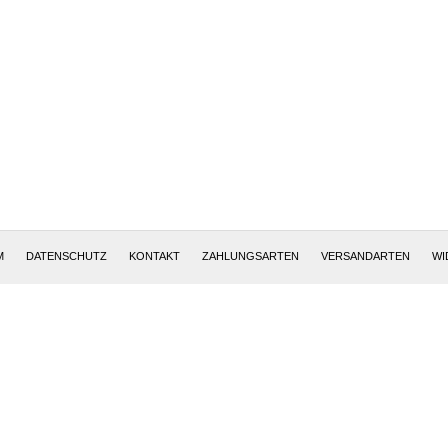
Altötting, Deutschland
M
DATENSCHUTZ
KONTAKT
ZAHLUNGSARTEN
VERSANDARTEN
WI