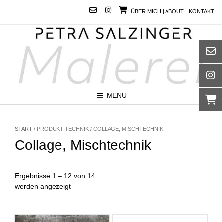
Skip
ÜBER MICH | ABOUT
KONTAKT
to
content
MENU
START
/ PRODUKT TECHNIK / COLLAGE, MISCHTECHNIK
Collage, Mischtechnik
Ergebnisse 1 – 12 von 14
Nach
werden angezeigt
Aktualität
sortiert