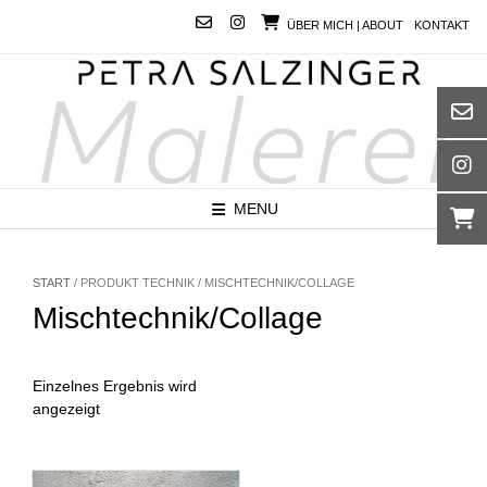
Skip
ÜBER MICH | ABOUT
KONTAKT
to
content
MENU
START
/ PRODUKT TECHNIK / MISCHTECHNIK/COLLAGE
Mischtechnik/Collage
Einzelnes Ergebnis wird
angezeigt