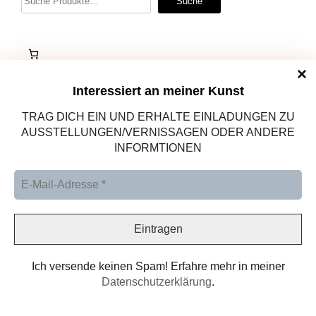
Suche
Interessiert an meiner Kunst
TRAG DICH EIN UND ERHALTE EINLADUNGEN ZU
AUSSTELLUNGEN/VERNISSAGEN ODER ANDERE
INFORMTIONEN
Altötting, Deutschland
Ich versende keinen Spam! Erfahre mehr in meiner
Datenschutzerklärung
.
DATENSCHUTZ
IMPRESSUM
DATENSCHUTZ
KONTAKT
ZAHLUNGSARTEN
VERSANDARTEN
WIDERRUFSBELEHRUNG
AGB