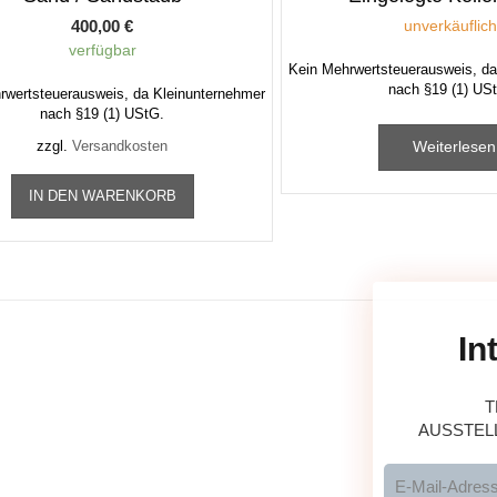
400,00
€
unverkäuflic
verfügbar
Kein Mehrwertsteuerausweis, da
nach §19 (1) US
rwertsteuerausweis, da Kleinunternehmer
nach §19 (1) UStG.
Weiterlesen
zzgl.
Versandkosten
IN DEN WARENKORB
In
T
AUSSTEL
Altötting, Deutschland